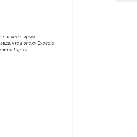
ще является ярым
вда, что в эпоху Expedia
аете. То, что